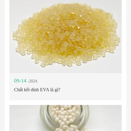
các ứng dụng dán cạnh, mang đến một giải pháp tiết kiệm chi
phí.
09-14
-2024
Chất kết dính EVA là gì?