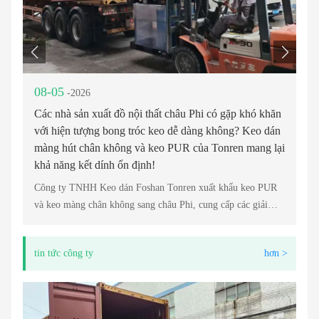
08-05
0
-2026
Các nhà sản xuất đồ nội thất châu Phi có gặp khó khăn
Bạ
với hiện tượng bong tróc keo dễ dàng không? Keo dán
ti
màng hút chân không và keo PUR của Tonren mang lại
cu
khả năng kết dính ổn định!
Công ty TNHH Keo dán Foshan Tonren xuất khẩu keo PUR
và keo màng chân không sang châu Phi, cung cấp các giải
pháp kết dính đáng tin cậy cho ngành công nghiệp nội thất,
cán màng PVC và chế biến gỗ.
tin tức công ty
hơn >