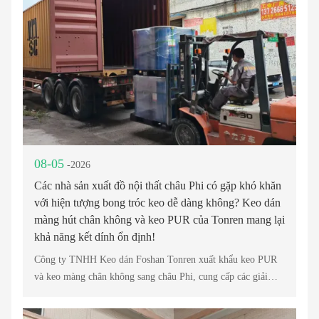
08-05
-2026
Các nhà sản xuất đồ nội thất châu Phi có gặp khó khăn
với hiện tượng bong tróc keo dễ dàng không? Keo dán
màng hút chân không và keo PUR của Tonren mang lại
khả năng kết dính ổn định!
Công ty TNHH Keo dán Foshan Tonren xuất khẩu keo PUR
và keo màng chân không sang châu Phi, cung cấp các giải
pháp kết dính đáng tin cậy cho ngành công nghiệp nội thất,
cán màng PVC và chế biến gỗ.