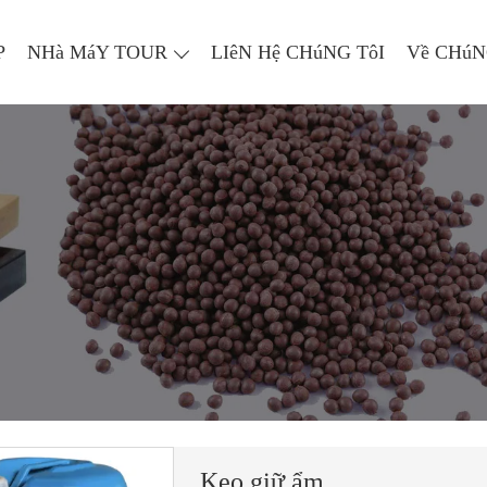
P
NHà MáY TOUR
LIêN Hệ CHúNG TôI
Về CHúN
Keo giữ ẩm