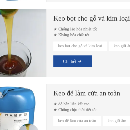
Keo bọt cho gỗ và kim loại
★ Chống lão hóa nhiệt tốt
★ Kháng hóa chất tốt
★ độ bền liên kết cao
keo bọt cho gỗ và kim loại
keo giữ 
Chi tiết
g cần keo
Keo dán cạnh nhiệt độ trung bình-cao
Keo để làm cửa an toàn
★ độ bền liên kết cao
★ Chống chịu thời tiết tốt
★ dễ sử dụng
keo để làm cửa an toàn
keo giữ ẩm