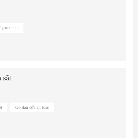
olyurethane
 sắt
ọt
keo dán cửa an toàn