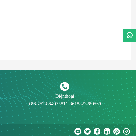
Điệnthoại
+86-757-86407381/+8618823280569