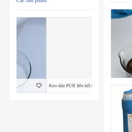
Các sản phẩm
Keo dán PUR liên kết ban đầu cao
Keo dán cạnh khôn