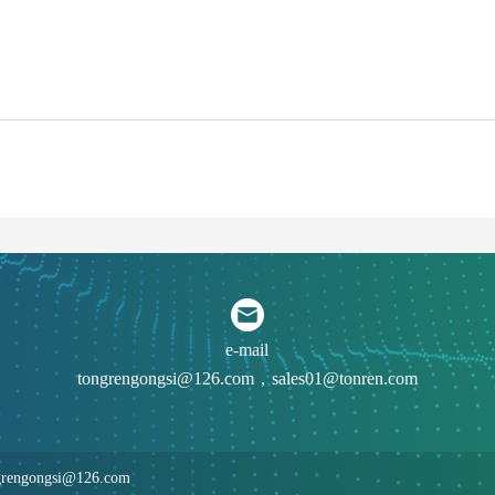
e-mail
tongrengongsi@126.com，sales01@tonren.com
ngrengongsi@126.com