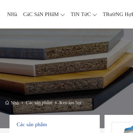
NHà
CáC SảN PHẩM
TIN TứC
TRườNG Hợ
Các sản phẩm
Keo tạo bọt
Nhà
Các sản phẩm