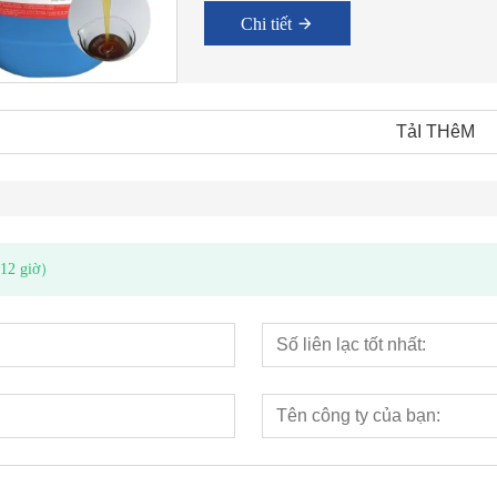
Chi tiết
TảI THêM
g 12 giờ）