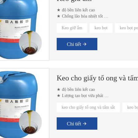
★ độ bền liên kết cao
★ Chống lão hóa nhiệt tốt
★ Kháng hóa chất tốt
Keo giữ ẩm
keo bọt
keo bọt p
Chi tiết
Keo cho giấy tổ ong và tấm
★ độ bền liên kết cao
★ Lượng tạo bọt vừa phải
★ Khả năng chịu nhiệt độ cao và thấp
keo cho giấy tổ ong và tấm sắt
keo b
Chi tiết