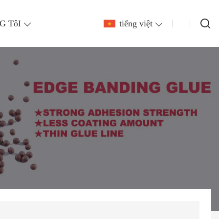
G TôI
tiếng việt