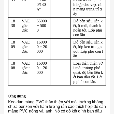
0/130
h hợp cho việc cá
n màng trang trí d
℃
ày
18
VAE
55000
Độ bền siêu liên k
38
gốc n
± 500
ết, ít mùi, thanh k
ước
0
hoản tốt. Lớp phủ
con lăn.
18
VAE
16000
Độ bền siêu liên k
09
gốc n
0 ± 20
ết, lớp keo trong s
ước
000
uốt. Lớp phủ con l
ăn.
18
VAE
16000
Loại thân thiện vớ
08
gốc n
0 ± 20
i môi trường phổ
ước
000
quát, độ bền liên k
ết ban đầu tốt. Lớ
p phủ con lăn.
Ứng dụng
Keo dán màng PVC thân thiện với môi trường không
chứa benzen với hàm lượng rắn cao thích hợp để cán
màng PVC nóng và lạnh. Nó có độ kết dính ban đầu