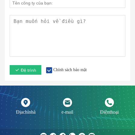
Chính sách bảo mật
Đệ trình
Địachỉnhà
e-mail
Điệnthoại