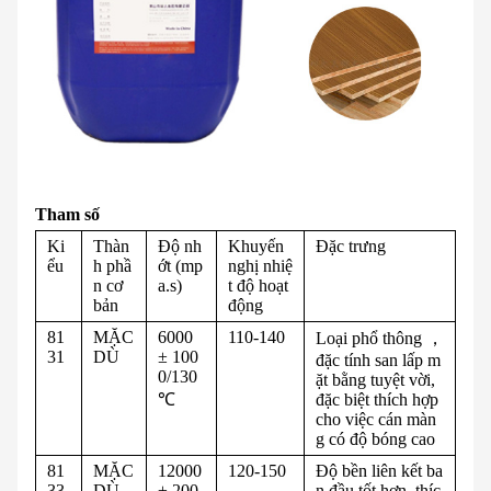
Tham số
Ki
Thàn
Độ nh
Khuyến
Đặc trưng
ểu
h phầ
ớt (mp
nghị nhiệ
n cơ
a.s)
t độ hoạt
bản
động
81
MẶC
6000
110-140
Loại phổ thông ，
31
DÙ
± 100
đặc tính san lấp m
0/130
ặt bằng tuyệt vời,
℃
đặc biệt thích hợp
cho việc cán màn
g có độ bóng cao
81
MẶC
12000
120-150
Độ bền liên kết ba
33
DÙ
± 200
n đầu tốt hơn, thíc