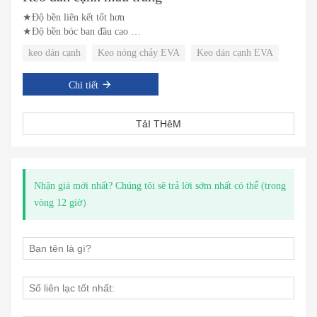
★Độ bền liên kết tốt hơn
★Độ bền bóc ban đầu cao
★Dòng keo mỏng
keo dán cạnh
Keo nóng chảy EVA
Keo dán cạnh EVA
Chi tiết
TảI THêM
Nhận giá mới nhất? Chúng tôi sẽ trả lời sớm nhất có thể (trong
vòng 12 giờ）