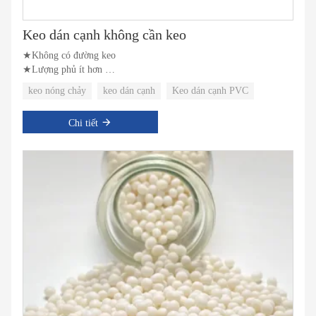
Keo dán cạnh không cần keo
★Không có đường keo
★Lượng phủ ít hơn
★Độ liên kết mạnh mẽ
keo nóng chảy
keo dán cạnh
Keo dán cạnh PVC
Chi tiết