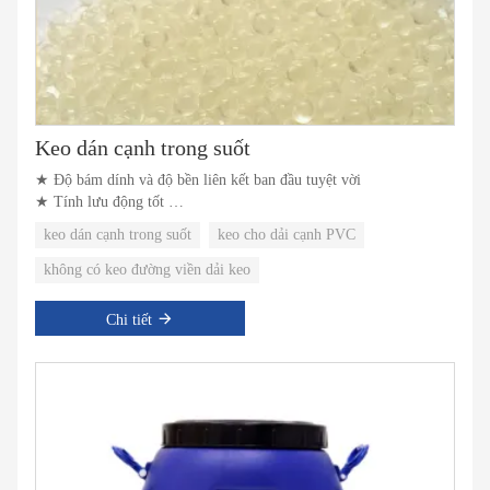
Keo dán cạnh trong suốt
★ Độ bám dính và độ bền liên kết ban đầu tuyệt vời
★ Tính lưu động tốt
★ Không có đường keo
keo dán cạnh trong suốt
keo cho dải cạnh PVC
không có keo đường viền dải keo
Chi tiết