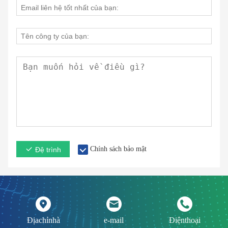
Chính sách bảo mật
Đệ trình
Địachỉnhà
e-mail
Điệnthoại