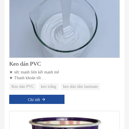
Keo dán PVC
★ sức mạnh liên kết mạnh mẽ
★ Thanh khoản tốt
★ thân thiện với môi trường
Keo dán PVC
keo trắng
keo dán tấm laminate
Chi tiết