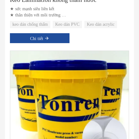
★ sức mạnh siêu liên kết
★ thân thiện với môi trường
★ Độ bền liên kết ban đầu tốt
keo dán chống thấm
Keo dán PVC
Keo dán acrylic
Chi tiết