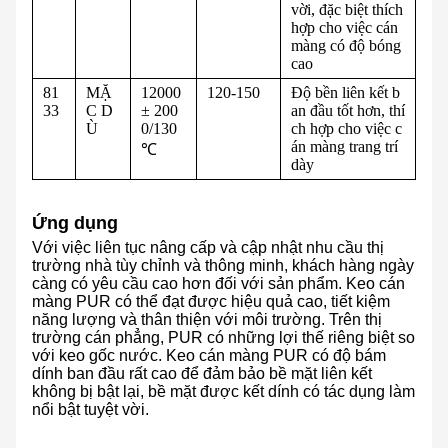
vời, đặc biệt thích
hợp cho việc cán
màng có độ bóng
cao
81
MẶ
12000
120-150
Độ bền liên kết b
33
C D
± 200
an đầu tốt hơn, thí
Ù
0/130
ch hợp cho việc c
án màng trang trí
℃
dày
Ứng dụng
Với việc liên tục nâng cấp và cập nhật nhu cầu thị
trường nhà tùy chỉnh và thông minh, khách hàng ngày
càng có yêu cầu cao hơn đối với sản phẩm. Keo cán
màng PUR có thể đạt được hiệu quả cao, tiết kiệm
năng lượng và thân thiện với môi trường. Trên thị
trường cán phẳng, PUR có những lợi thế riêng biệt so
với keo gốc nước. Keo cán màng PUR có độ bám
dính ban đầu rất cao để đảm bảo bề mặt liên kết
không bị bật lại, bề mặt được kết dính có tác dụng làm
nổi bật tuyệt vời.