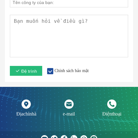
Chính sách bảo mật
Đệ trình
Địachỉnhà
e-mail
Điệnthoại