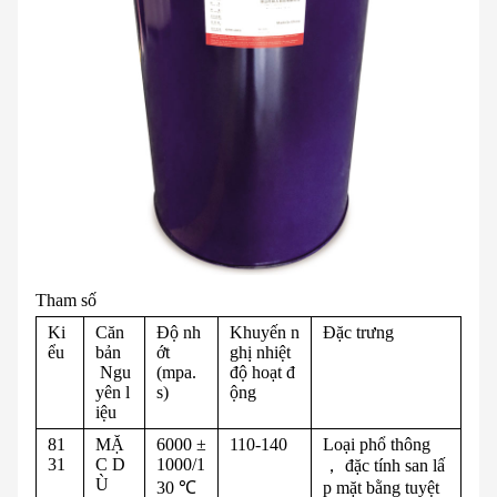
Tham số
Ki
Căn
Độ nh
Khuyến n
Đặc trưng
ểu
bản
ớt
ghị nhiệt
Ngu
(mpa.
độ hoạt đ
yên l
s)
ộng
iệu
81
MẶ
6000 ±
110-140
Loại phổ thông
31
C D
1000/1
， đặc tính san lấ
Ù
30 ℃
p mặt bằng tuyệt