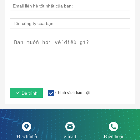
Chính sách bảo mật
Đệ trình
Địachỉnhà
e-mail
Điệnthoại