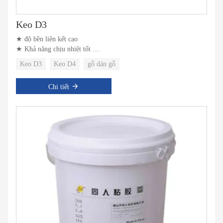
Keo D3
★ độ bền liên kết cao
★ Khả năng chịu nhiệt tốt
★ Khả năng chống dung môi tốt
Keo D3
Keo D4
gỗ dán gỗ
Chi tiết