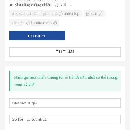
★ Khả năng chống nhiệt tuyệt vời
★ Khả năng chống va đập tuyệt vời
Keo dán hai thành phần cho gỗ nhiều lớp
gỗ dán gỗ
keo dán gỗ laminate vào gỗ
Chi tiết
TảI THêM
Nhận giá mới nhất? Chúng tôi sẽ trả lời sớm nhất có thể (trong
vòng 12 giờ）