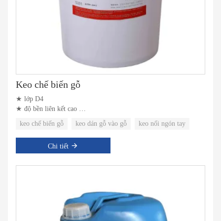
Keo chế biến gỗ
★ lớp D4
★ độ bền liên kết cao
★ Khả năng chống nước tuyệt vời
keo chế biến gỗ
keo dán gỗ vào gỗ
keo nối ngón tay
Chi tiết